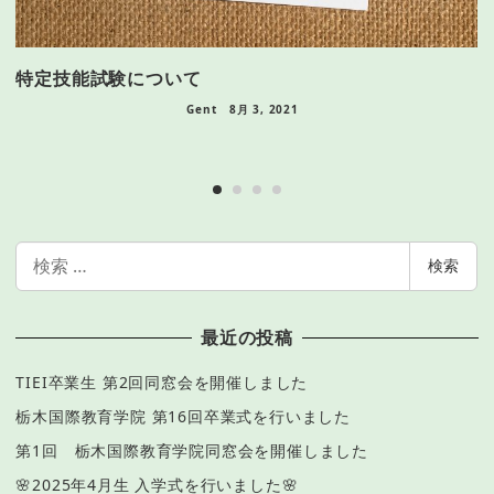
特定技能試験について
Gent
8月 3, 2021
栃
し
検
検索
索
最近の投稿
TIEI卒業生 第2回同窓会を開催しました
栃木国際教育学院 第16回卒業式を行いました
第1回 栃木国際教育学院同窓会を開催しました
🌸2025年4月生 入学式を行いました🌸