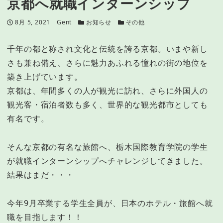
京都へ就職インターンシップ
投稿日
著者
カテゴリー
カテゴリー
8月 5, 2021
Gent
お知らせ
その他
千年の都と称され文化と伝統を誇る京都。いまや新し
さも兼ね備え、さらに魅力あふれる憧れの街の地位を
築き上げています。
京都は、年間多くの人が観光に訪れ、さらに外国人の
観光客・宿泊者数も多く、世界的な観光都市としても
有名です。
そんな京都の有名な旅館へ、栃木国際教育学院の学生
が就職インターンシップへチャレンジしてきました。
結果はまだ・・・
今年9月卒業する学生全員が、日本のホテル・旅館へ就
職を目指します！！