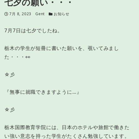
七夕の願い・・・
投稿日
著者
カテゴリー
7月 8, 2023
Gent
お知らせ
7月7日は七夕でしたね。
栃木の学生が短冊に書いた願いを、覗いてみまし
た・・・👀
☆彡
『無事に就職できますように…』
☆彡
栃木国際教育学院には、日本のホテルや旅館で働きた
い強い意志を持った学生がたくさん勉強しています。